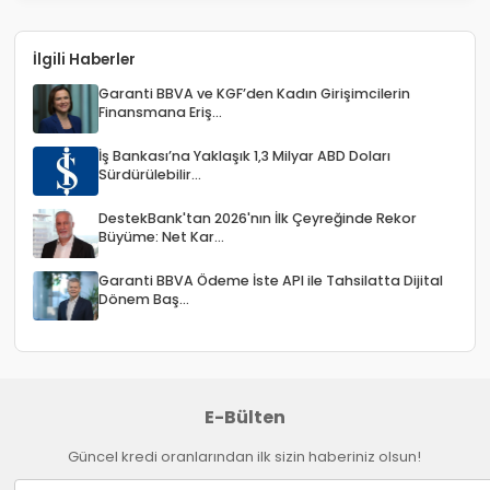
İlgili Haberler
Garanti BBVA ve KGF’den Kadın Girişimcilerin
Finansmana Eriş...
İş Bankası’na Yaklaşık 1,3 Milyar ABD Doları
Sürdürülebilir...
DestekBank'tan 2026'nın İlk Çeyreğinde Rekor
Büyüme: Net Kar...
Garanti BBVA Ödeme İste API ile Tahsilatta Dijital
Dönem Baş...
E-Bülten
Güncel kredi oranlarından ilk sizin haberiniz olsun!