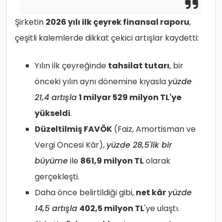
Şirketin
2026 yılı ilk çeyrek finansal raporu
,
çeşitli kalemlerde dikkat çekici artışlar kaydetti:
Yılın ilk çeyreğinde
tahsilat tutarı
, bir
önceki yılın aynı dönemine kıyasla
yüzde
21,4 artışla
1 milyar 529 milyon TL'ye
yükseldi
.
Düzeltilmiş FAVÖK
(Faiz, Amortisman ve
Vergi Öncesi Kâr),
yüzde 28,5'lik bir
büyüme
ile
861,9 milyon TL
olarak
gerçekleşti.
Daha önce belirtildiği gibi,
net kâr
yüzde
14,5 artışla
402,5 milyon TL
'ye ulaştı.