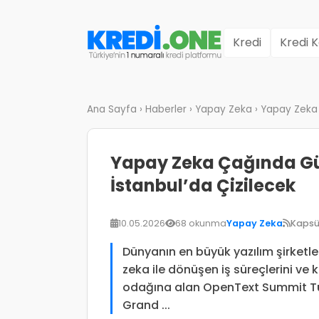
Kredi
Kredi K
Ana Sayfa
›
Haberler
›
Yapay Zeka
›
Yapay Zeka Ç
Yapay Zeka Çağında Güv
İstanbul’da Çizilecek
10.05.2026
68 okunma
Yapay Zeka
Kapsü
Dünyanın en büyük yazılım şirketl
zeka ile dönüşen iş süreçlerini ve k
odağına alan OpenText Summit Tür
Grand ...