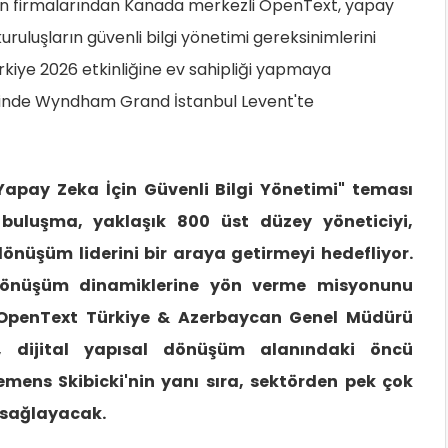
en firmalarından Kanada merkezli OpenText, yapay
uruluşların güvenli bilgi yönetimi gereksinimlerini
iye 2026 etkinliğine ev sahipliği yapmaya
rihinde Wyndham Grand İstanbul Levent'te
Yapay Zeka İçin Güvenli Bilgi Yönetimi" teması
 buluşma, yaklaşık 800 üst düzey yöneticiyi,
l dönüşüm liderini bir araya getirmeyi hedefliyor.
dönüşüm dinamiklerine yön verme misyonunu
ni OpenText Türkiye & Azerbaycan Genel Müdürü
, dijital yapısal dönüşüm alanındaki öncü
lemens Skibicki'nin yanı sıra, sektörden pek çok
 sağlayacak.