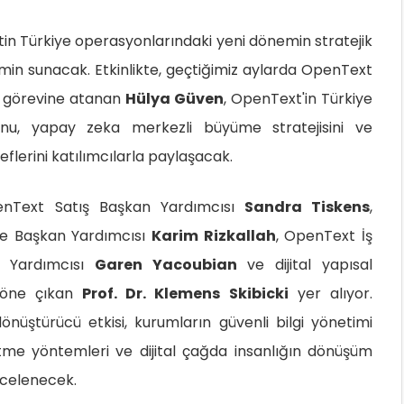
in Türkiye operasyonlarındaki yeni dönemin stratejik
zemin sunacak. Etkinlikte, geçtiğimiz aylarda OpenText
 görevine atanan
Hülya Güven
, OpenText'in Türkiye
unu, yapay zeka merkezli büyüme stratejisini ve
lerini katılımcılarla paylaşacak.
nText Satış Başkan Yardımcısı
Sandra Tiskens
,
e Başkan Yardımcısı
Karim Rizkallah
, OpenText İş
n Yardımcısı
Garen Yacoubian
ve dijital yapısal
a öne çıkan
Prof. Dr. Klemens Skibicki
yer alıyor.
üştürücü etkisi, kurumların güvenli bilgi yönetimi
etme yöntemleri ve dijital çağda insanlığın dönüşüm
ncelenecek.