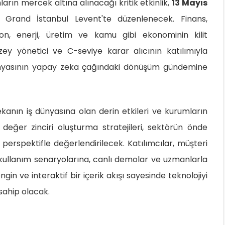
rın mercek altına alınacağı kritik etkinlik,
13 Mayıs
and İstanbul Levent'te düzenlenecek. Finans,
yon, enerji, üretim ve kamu gibi ekonominin kilit
ey yönetici ve C-seviye karar alıcının katılımıyla
ünyasının yapay zeka çağındaki dönüşüm gündemine
kanın iş dünyasına olan derin etkileri ve kurumların
r değer zinciri oluşturma stratejileri, sektörün önde
perspektifle değerlendirilecek. Katılımcılar, müşteri
kullanım senaryolarına, canlı demolar ve uzmanlarla
n ve interaktif bir içerik akışı sayesinde teknolojiyi
ahip olacak.