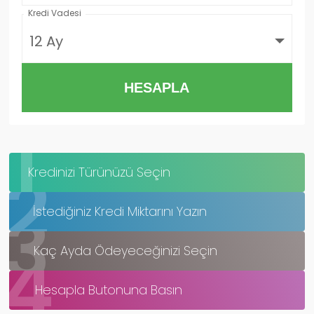
Kredi Vadesi
12 Ay
HESAPLA
1
2
Kredinizi Türünüzü Seçin
3
İstediğiniz Kredi Miktarını Yazın
4
Kaç Ayda Ödeyeceğinizi Seçin
Hesapla Butonuna Basın