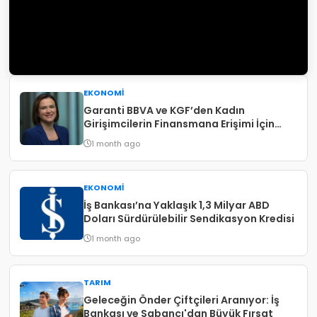
EKONOMI
Garanti BBVA ve KGF’den Kadın
Girişimcilerin Finansmana Erişimi İçin
Yeni Destek
1 month ago
EKONOMI
İş Bankası’na Yaklaşık 1,3 Milyar ABD
Doları Sürdürülebilir Sendikasyon Kredisi
1 month ago
TARIM
Geleceğin Önder Çiftçileri Aranıyor: İş
Bankası ve Sabancı'dan Büyük Fırsat