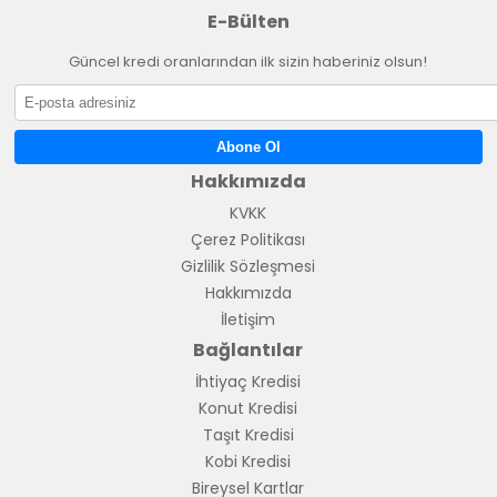
E-Bülten
Konut Kredi
ile Ev Sahibi Olun
Güncel kredi oranlarından ilk sizin haberiniz olsun!
Kendi evinizin kapısını aralamak için en uygun
koşullarda
konut kredisi
kullanın.
Abone Ol
Hakkımızda
Taşıt Kredi
ile Hayallerinizdeki Araba
KVKK
Sizin Olsun
Çerez Politikası
Gizlilik Sözleşmesi
Yeni bir araba almak istiyor musunuz?
Taşıt
Hakkımızda
kredisi
sayesinde hayalinizdeki araca kolayca
İletişim
sahip olabilirsiniz.
Bağlantılar
İhtiyaç Kredisi
Konut Kredisi
Kredi Hesaplama Aracı ile En Uygun
Taşıt Kredisi
Krediyi Bulun
Kobi Kredisi
Bireysel Kartlar